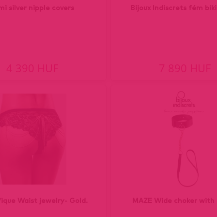
mi silver nipple covers
Bijoux Indiscrets fém biki
4 390 HUF
7 890 HUF
ique Waist jewelry- Gold.
MAZE Wide choker with 