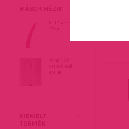
MÁSOK NÉZIK
Red Snake
-37cm.
Vámpír bőr
paskoló acél
nyéllel.
KIEMELT
TERMÉK