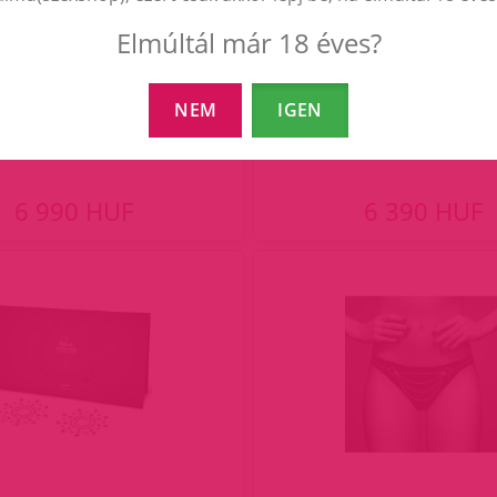
Elmúltál már 18 éves?
Lilly Whip.
Flamboyant - Pink/Pur
NEM
IGEN
6 990 HUF
6 390 HUF