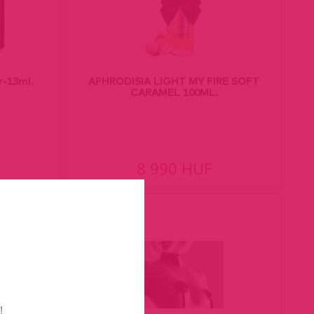
r-13ml.
APHRODISIA LIGHT MY FIRE SOFT
CARAMEL 100ML.
8 990 HUF
!