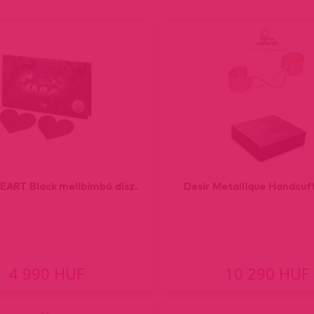
ART Black mellbimbó dísz.
Desir Metallique Handcuf
4 990 HUF
10 290 HUF