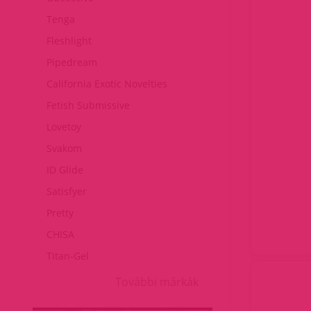
Tenga
Fleshlight
Pipedream
California Exotic Novelties
Fetish Submissive
Lovetoy
Svakom
ID Glide
Satisfyer
Pretty
CHISA
Titan-Gel
További márkák