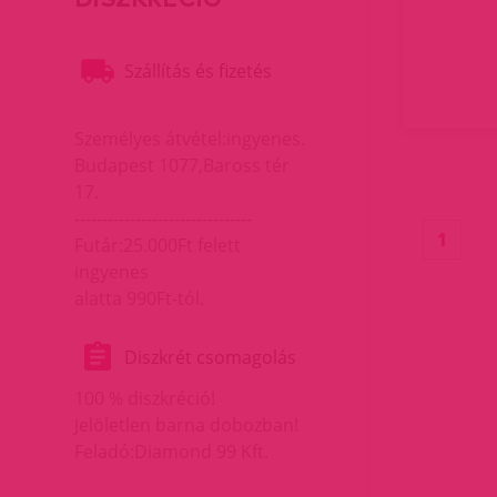
Szállítás és fizetés
Személyes átvétel:ingyenes.
Budapest 1077,Baross tér
17.
--------------------------------
(curr
1
Futár:25.000Ft felett
ingyenes
alatta 990Ft-tól.
Diszkrét csomagolás
100 % diszkréció!
Jelöletlen barna dobozban!
Feladó:Diamond 99 Kft.