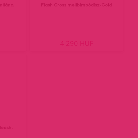
nilánc.
Flash Cross mellbimbódísz-Gold
4 290 HUF
leash.