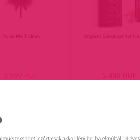
Tickle Me Tickler.
Orgasm Enhancer for He
3 990 HUF
5 490 HUF
almú(szexshop), ezért csak akkor lépj be, ha elmúltál 18 éves