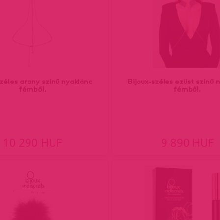
széles arany színű nyaklánc
Bijoux-széles ezüst színű 
fémből.
fémből.
10 290 HUF
9 890 HUF