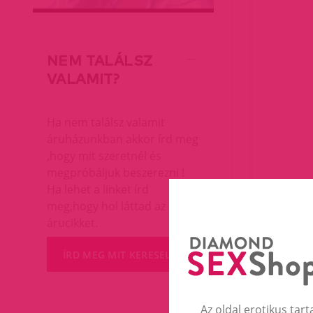
NEM TALÁLSZ
VALAMIT?
Ha nem találsz valamit
áruházunkban akkor írd meg
,hogy mit szeretnél és
megpróbáljuk beszerezni !
Ha lehet a linket írd
meg,hogy hol láttad az
árucikket.
ÍRD MEG MIT KERESEL
Az oldal erotikus tart