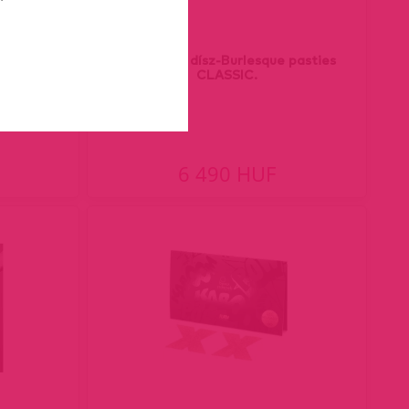
ple.
Mellbimbó dísz-Burlesque pasties
CLASSIC.
6 490 HUF