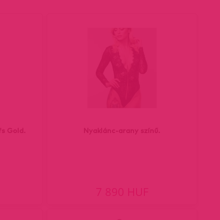
fs Gold.
Nyaklánc-arany színű.
7 890 HUF