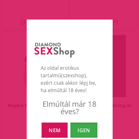
20 490 Ft
21 990 Ft
Az oldal erotikus
tartalmú(szexshop),
ezért csak akkor lépj be,
ha elmúltál 18 éves!
Elmúltál már 18
Regina fekete köntös és
Heartina szexi hálóing és
éves?
tanga.
tanga.
NEM
IGEN