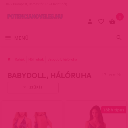
1077 Budapest, Baross tér 17. (A Keletinél)
0
MENÜ
Ruhák
Női ruhák
Babydoll, hálóruha
BABYDOLL, HÁLÓRUHA
17 termék
SZŰRÉS
Több típus