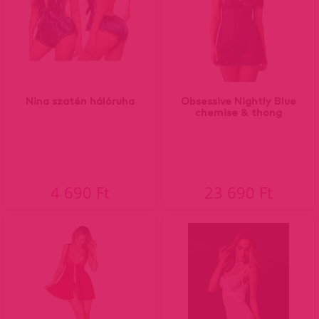
Nina szatén hálóruha
Obsessive Nightly Blue
chemise & thong
4 690 Ft
23 690 Ft