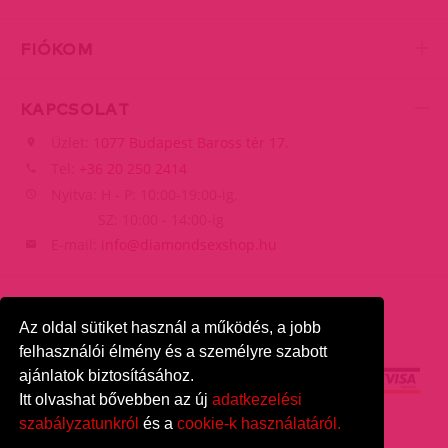
FIÓKOM
KAPCSOLAT
Üzlet:
1077 Budapest Baross tér 17.
Tel:
+36 20 250 2414
Nyitva: H - P: 10:00-19:00-ig,
SZ: 10:00 - 14:00-ig
E-mail:
info@diamondsexshop.hu
Az oldal sütiket használ a működés, a jobb
felhasználói élmény és a személyre szabott
ajánlatok biztosításához.
Itt olvashat bővebben az új
adatkezelési
szabályzatunkról
és a
cookie-k használatáról.
DiamondSexshop
© 2026.
Minden jog fenntartva.