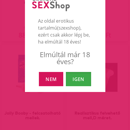
magas...
betét...
Az oldal erotikus
tartalmú(szexshop),
98 990 Ft
88 990 Ft
69 990 Ft
ezért csak akkor lépj be,
ha elmúltál 18 éves!
Elmúltál már 18
13%
éves?
NEM
IGEN
Jolly Booby - felcsatolható
Realisztikus felvehető
mellek.
mell,D méret.