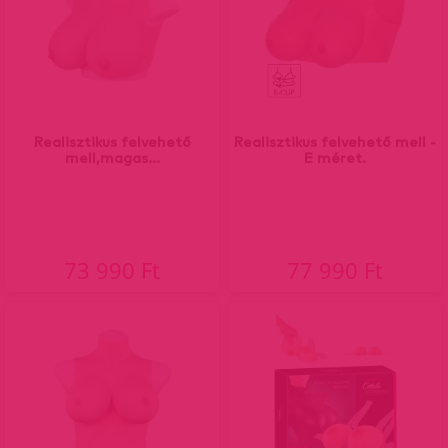
Realisztikus felvehető
Realisztikus felvehető mell -
mell,magas...
E méret.
73 990 Ft
77 990 Ft