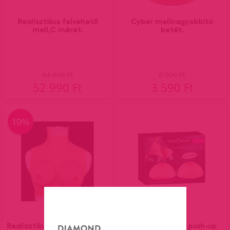
Realisztikus felvehető
Cyber mellnagyobbító
mell,C méret.
betét.
64 990 Ft
6 990 Ft
52 990 Ft
3 590 Ft
10%
Realisztikus felvehető mell-
Cottelli-szilikon push-up