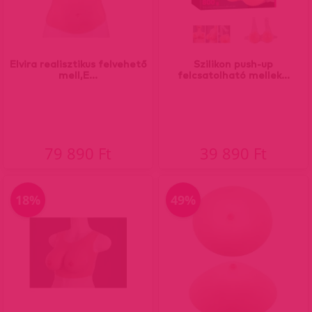
Elvira realisztikus felvehető
Szilikon push-up
mell,E...
felcsatolható mellek...
79 890 Ft
39 890 Ft
18%
49%