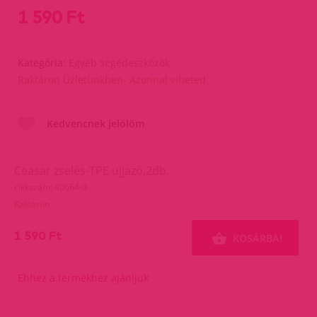
1 590 Ft
Kategória:
Egyéb segédeszközök
Raktáron Üzletünkben- Azonnal viheted
Kedvencnek jelölöm
Ceasar zselés-TPE ujjazó,2db.
cikkszám: 40664-0
Raktáron
1 590 Ft
KOSÁRBA!
Ehhez a termékhez ajánljuk