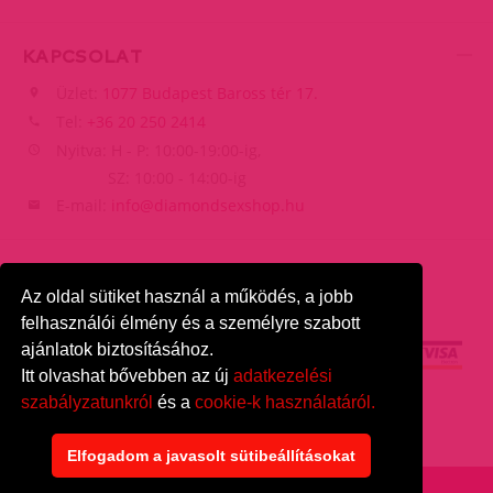
KAPCSOLAT
Üzlet:
1077 Budapest Baross tér 17.
Tel:
+36 20 250 2414
Nyitva: H - P: 10:00-19:00-ig,
SZ: 10:00 - 14:00-ig
E-mail:
info@diamondsexshop.hu
Az oldal sütiket használ a működés, a jobb
felhasználói élmény és a személyre szabott
ajánlatok biztosításához.
Itt olvashat bővebben az új
adatkezelési
szabályzatunkról
és a
cookie-k használatáról.
DiamondSexshop
© 2026.
Minden jog fenntartva.
Elfogadom a javasolt sütibeállításokat