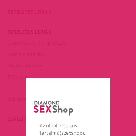
RÉSZLETES LEÍRÁS
RÉSZLETES LEÍRÁS
Ceasar zselés-TPE ujjazó,2db.
Kellő méretre tágul.
Nagyon rugalmas.
TPE anyag.
2db/csomag.
SZÁLLÍTÁS
Az oldal erotikus
tartalmú(szexshop),