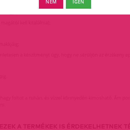
NEM
IGEN
zra egy puha kendővel;
agától kell kitalálnia);
makkjáig;
letesen a készítményt úgy, hogy ne sérüljön az érzékeny e
pig.
m hagy foltot a ruhán, és vízzel könnyedén kimosható. Ám pon
ni.
EZEK A TERMÉKEK IS ÉRDEKELHETNEK 