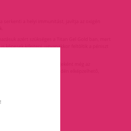
a serkenti a helyi immunitást, javítja az oxigén
k.
mazásuk azért szükséges a Titan Gel Gold ban, mert
 képesek kifejteni, ugyanakkor feltöltik a péniszt
otott síkosító gél összetevőjeként még az
zen kerül alkalmazásra, könnyedén elképzelhető,
pénisz makkján.
!
lat vagy szag sem jellemző.