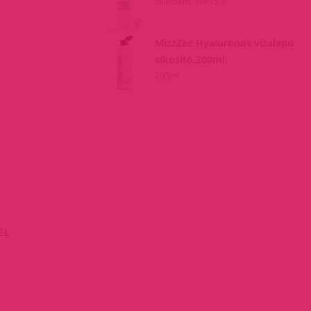
cikkszám: 36815_0
MizzZee Hyaluronos vízalapú
síkosító,200ml.
200ml
EL