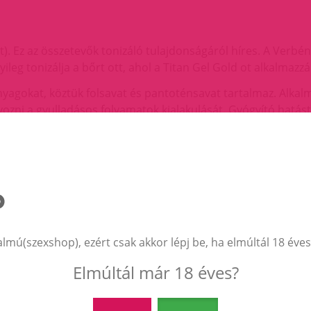
at). Ez az összetevők tonizáló tulajdonságáról híres. A Verbén
ileg tonizálja a bőrt ott, ahol a Titan Gel Gold ot alkalmazzá
nyagokat, köztük folsavat és pantoténsavat tartalmaz. Alkal
ni a gyulladásos folyamatok kialakulását. Gyógyító hatást is
rissítő és tonizáló anyag. A mentol a férfiak számára megalk
érfiúi ösztönöket. Amint a Titan Gel Gold közvetlenül a pénis
ntol.
rken ti az ide ki végződéseket, melyek közül sok található 
almú(szexshop), ezért csak akkor lépj be, ha elmúltál 18 éves
az illata, ami azt jelenti, hogy a krémre egyetlen dominás il
Elmúltál már 18 éves?