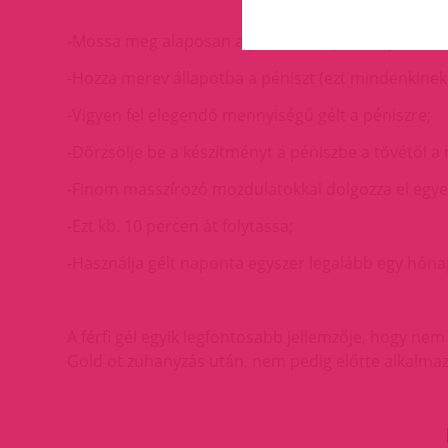
-Mossa meg alaposan a péniszt, majd törölje szára
-Hozza merev állapotba a péniszt (ezt mindenkinek m
-Vigyen fel elegendő mennyiségű gélt a péniszre;
-Dörzsölje be a készítményt a péniszbe a tövétől a 
-Finom masszírozó mozdulatokkal dolgozza el egyen
-Ezt kb. 10 percen át folytassa;
-Használja gélt naponta egyszer legalább egy hóna
A férfi gél egyik legfontosabb jellemzője, hogy ne
Gold ot zuhanyzás után, nem pedig előtte alkalmaz