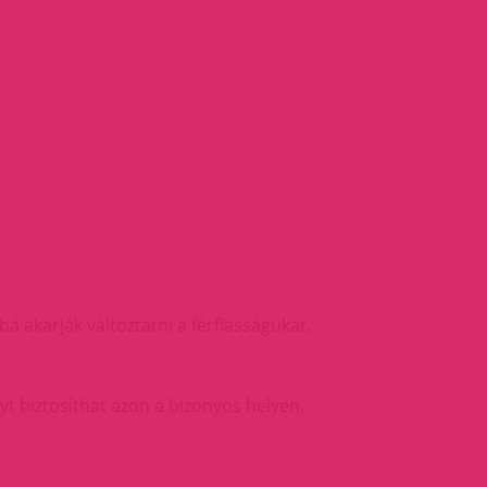
á akarják változtatni a férfiasságukat.
t biztosíthat azon a bizonyos helyen.