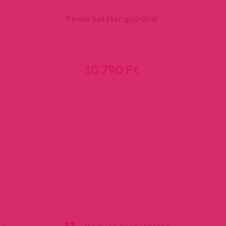
Pénisz katéter gyűrűvel
10 790 Ft