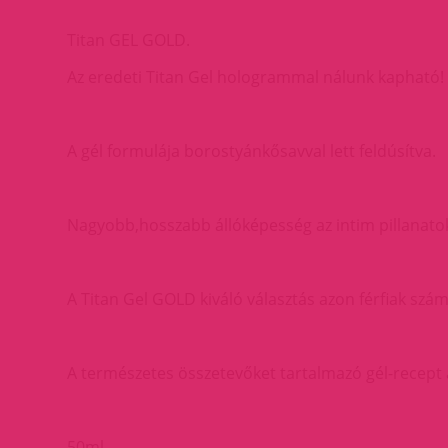
Titan GEL GOLD.
Az eredeti Titan Gel hologrammal nálunk kapható!
A gél formulája borostyánkősavval lett feldúsítva.
Nagyobb,hosszabb állóképesség az intim pillanatok
A Titan Gel GOLD kiváló választás azon férfiak szám
A természetes összetevőket tartalmazó gél-recept 
50ml.