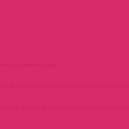
ban visszajelzések alapján!
ára, akik jobbá akarják tenni szexuális életüket és Titánosabb
akár már néhány napi használat után is lenyűgöző eredmény