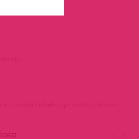
pidermisz;
tosan ez utóbbi tulajdonsága miatt kell a Titan Gel
TÉGED