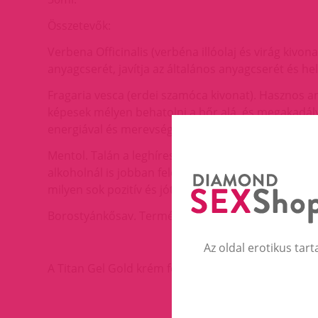
Összetevők:
Verbena Officinalis (verbéna illóolaj és virág kivon
anyagcserét, javítja az általános anyagcserét és hely
Fragaria vesca (erdei szamóca kivonat). Hasznos a
képesek mélyen behatolni a bőr alá, és megakadályoz
energiával és merevséggel.
Mentol. Talán a leghíresebb természetes eredetű, f
alkoholnál is jobban felélénkíti és felébreszti a f
milyen sok pozitív és jótékony hatással lesz rá a me
Borostyánkősav. Természetes bio összetevő, mely se
Az oldal erotikus tart
A Titan Gel Gold krém férfiaknak való, így semleges 