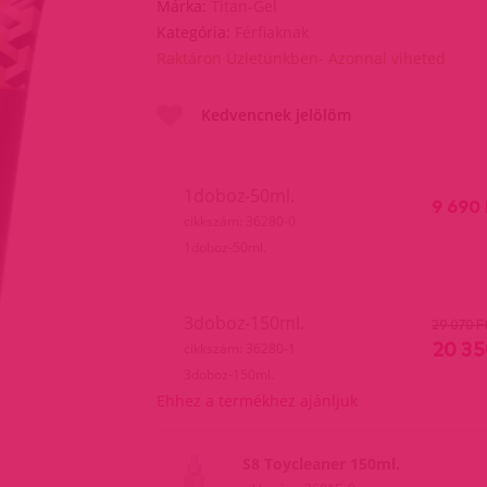
Márka:
Titan-Gel
Kategória:
Férfiaknak
Raktáron Üzletünkben- Azonnal viheted
Kedvencnek jelölöm
1doboz-50ml.
9 690 
cikkszám: 36280-0
1doboz-50ml.
3doboz-150ml.
29 070 F
20 35
cikkszám: 36280-1
3doboz-150ml.
Ehhez a termékhez ajánljuk
S8 Toycleaner 150ml.